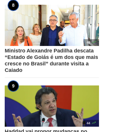

48
Ministro Alexandre Padilha descata
“Estado de Goiás é um dos que mais
cresce no Brasil” durante visita a
Caiado

44
Haddad vai propor mudanças no