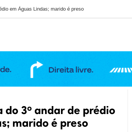
DUCAÇÃO
GERAL
POLÍTICA
SAÚDE
PUBLIC
rédio em Águas Lindas; marido é preso
a do 3º andar de prédio
s; marido é preso