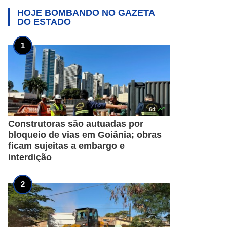
HOJE BOMBANDO NO
GAZETA
DO ESTADO

64
Construtoras são autuadas por
bloqueio de vias em Goiânia; obras
ficam sujeitas a embargo e
interdição