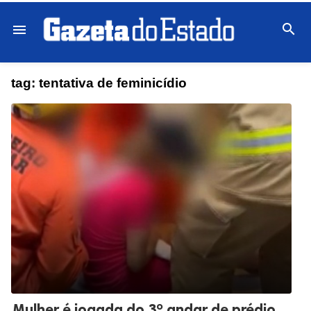

menu
tag:
tentativa de feminicídio
Mulher é jogada do 3º andar de prédio