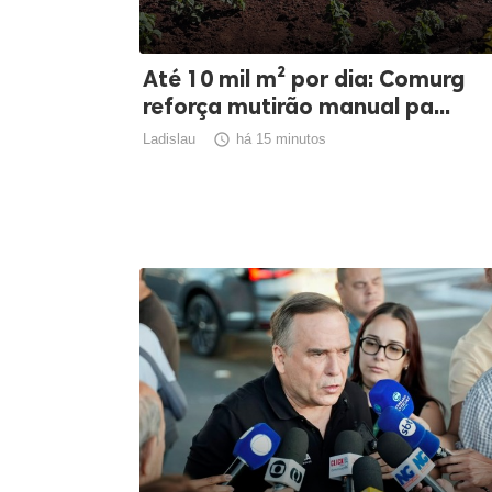
Até 10 mil m² por dia: Comurg
reforça mutirão manual pa...
Ladislau

há 15 minutos