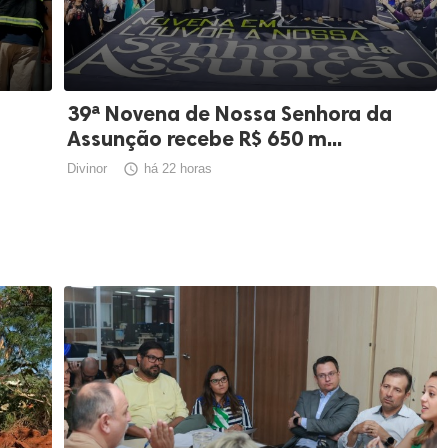
39ª Novena de Nossa Senhora da
Assunção recebe R$ 650 m...
Divinor

há 22 horas