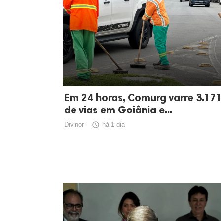
Em 24 horas, Comurg varre 3.17
de vias em Goiânia e...
Divinor

há 1 dia