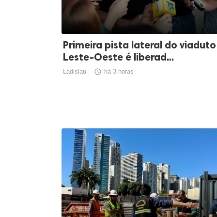
Primeira pista lateral do viaduto
Leste-Oeste é liberad...
Ladislau

há 3 horas