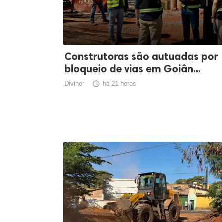
Construtoras são autuadas por
bloqueio de vias em Goiân...
Divinor

há 21 horas