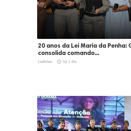
20 anos da Lei Maria da Penha: 
consolida comando...
Ladislau

há 1 dia