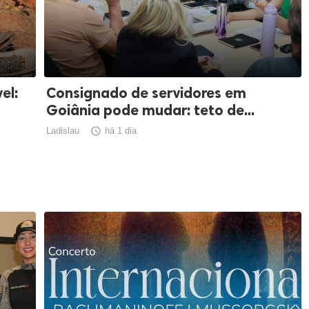
el:
Consignado de servidores em
Goiânia pode mudar: teto de...
Ladislau

há 1 dia