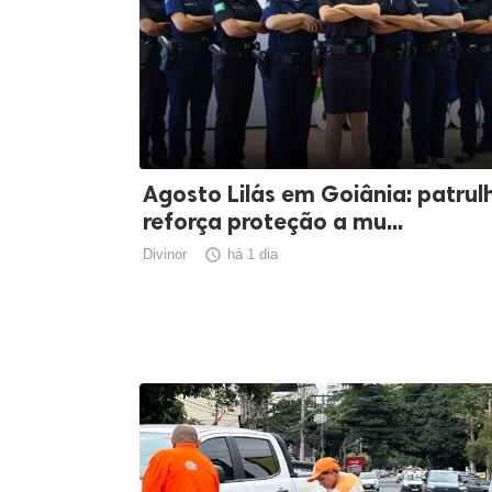
Agosto Lilás em Goiânia: patrul
reforça proteção a mu...
Divinor

há 1 dia