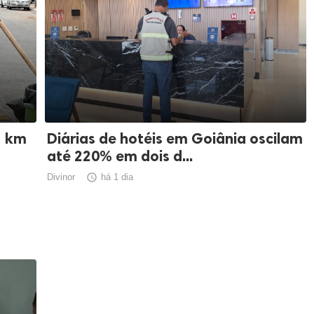
1 km
Diárias de hotéis em Goiânia oscilam
até 220% em dois d...
Divinor

há 1 dia