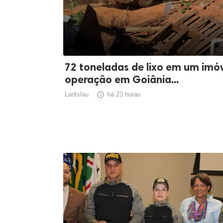
72 toneladas de lixo em um imóv
operação em Goiânia...
Ladislau

há 23 horas