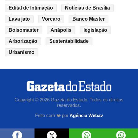
Edital de Intimação
Notícias de Brasília
Lava jato
Vorcaro
Banco Master
Bolsomaster
Anápolis
legislação
Arborização
Sustentabilidade
Urbanismo
Copyright © 2026 Gazeta do Estado. Todos os direitos
reservados.
Feito com ❤️ por
Agência Webav