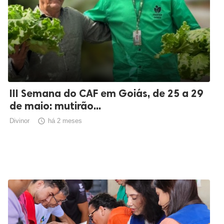
III Semana do CAF em Goiás, de 25 a 29
de maio: mutirão...
Divinor

há 2 meses