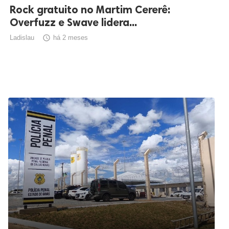
Rock gratuito no Martim Cererê:
Overfuzz e Swave lidera...
Ladislau

há 2 meses