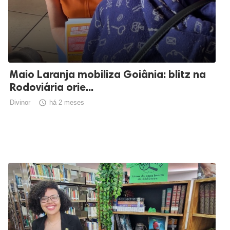
Maio Laranja mobiliza Goiânia: blitz na
Rodoviária orie...
Divinor

há 2 meses