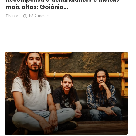
mais altas: Goiânia...
Divinor

há 2 meses