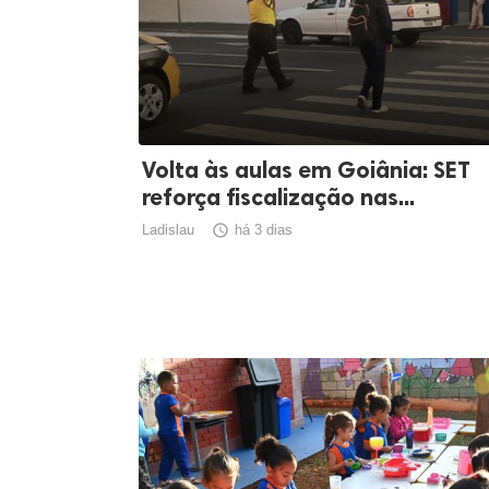
Volta às aulas em Goiânia: SET
reforça fiscalização nas...
Ladislau

há 3 dias