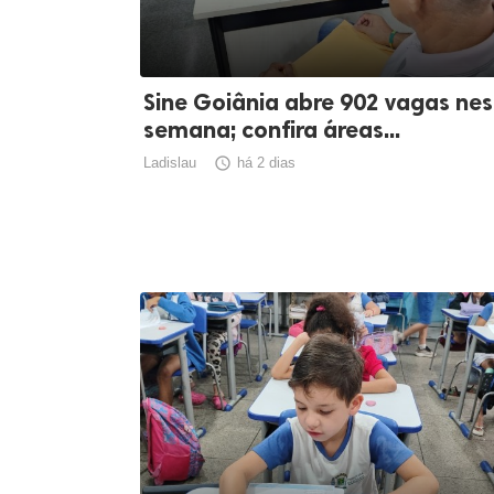
Sine Goiânia abre 902 vagas ne
semana; confira áreas...
Ladislau

há 2 dias