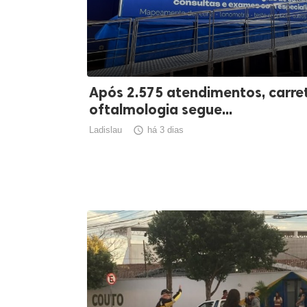
Após 2.575 atendimentos, carre
oftalmologia segue...
Ladislau

há 3 dias