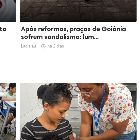
sta
Após reformas, praças de Goiânia
sofrem vandalismo: lum...
Ladislau

há 2 dias