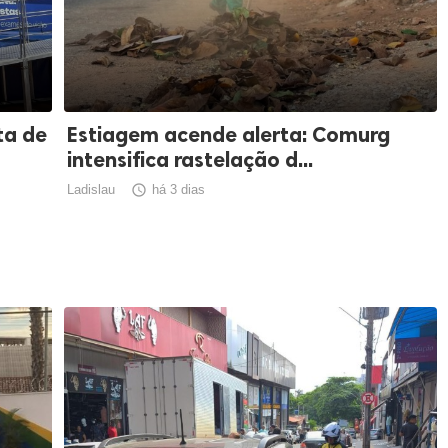
ta de
Estiagem acende alerta: Comurg
intensifica rastelação d...
Ladislau

há 3 dias