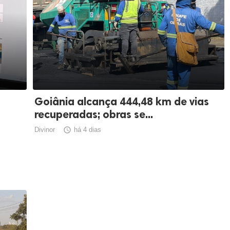
Goiânia alcança 444,48 km de vias
recuperadas; obras se...
Divinor

há 4 dias