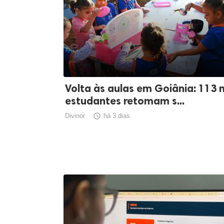
Volta às aulas em Goiânia: 113 m
estudantes retomam s...
Divinor

há 3 dias