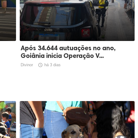
Após 34.644 autuações no ano,
Goiânia inicia Operação V...
Divinor

há 3 dias