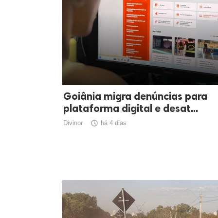
Goiânia migra denúncias para
plataforma digital e desat...
Divinor

há 4 dias