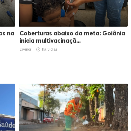
as na
Coberturas abaixo da meta: Goiânia
inicia multivacinaçã...
Divinor

há 3 dias