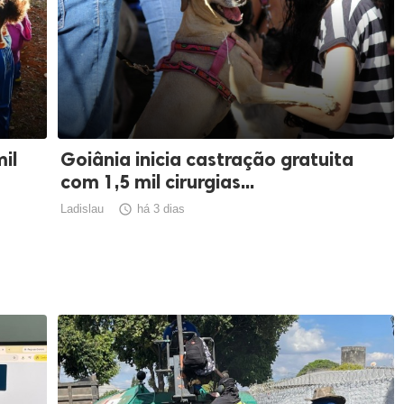
il
Goiânia inicia castração gratuita
com 1,5 mil cirurgias...
Ladislau

há 3 dias