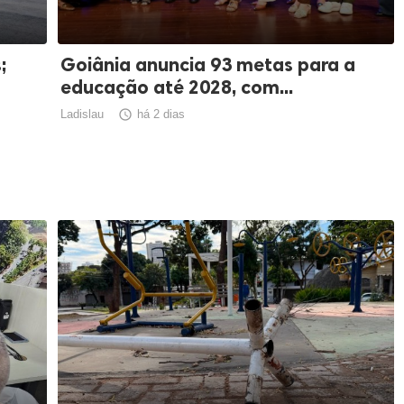
;
Goiânia anuncia 93 metas para a
educação até 2028, com...
Ladislau

há 2 dias