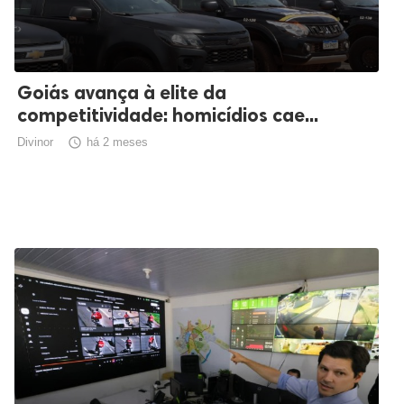
Goiás avança à elite da
competitividade: homicídios cae...
Divinor

há 2 meses