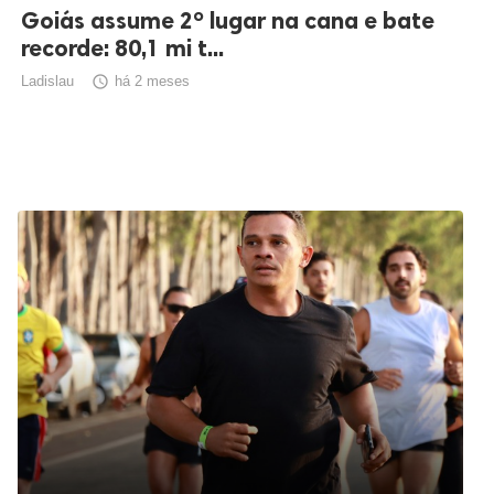
Goiás assume 2º lugar na cana e bate
recorde: 80,1 mi t...
Ladislau

há 2 meses