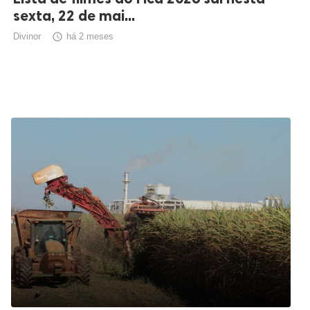
sexta, 22 de mai...
Divinor

há 2 meses