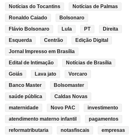
Notícias do Tocantins
Notícias de Palmas
Ronaldo Caiado
Bolsonaro
Flávio Bolsonaro
Lula
PT
Direita
Esquerda
Centrão
Edição Digital
Jornal Impresso em Brasília
Edital de Intimação
Notícias de Brasília
Goiás
Lava jato
Vorcaro
Banco Master
Bolsomaster
saúde pública
Caldas Novas
maternidade
Novo PAC
investimento
atendimento materno infantil
pagamentos
reformatributaria
notasfiscais
empresas