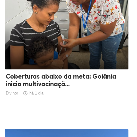
Coberturas abaixo da meta: Goiânia
inicia multivacinaçã...
Divinor

há 1 dia