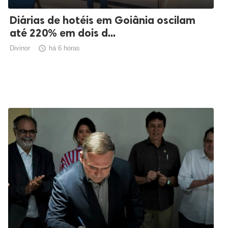
Diárias de hotéis em Goiânia oscilam
até 220% em dois d...
Divinor

há 6 horas