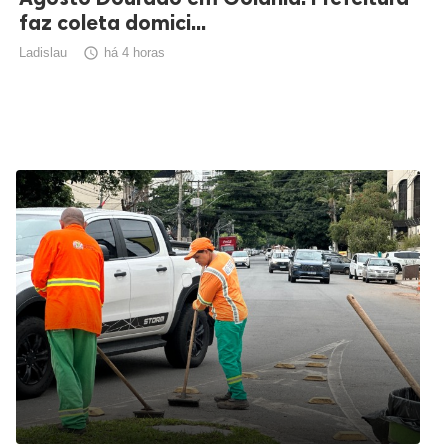
faz coleta domici...
Ladislau

há 4 horas