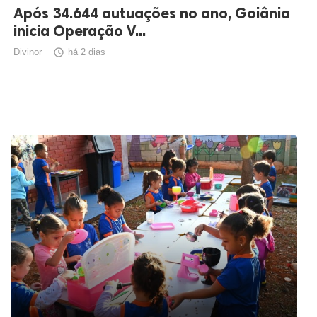
Após 34.644 autuações no ano, Goiânia
inicia Operação V...
Divinor

há 2 dias