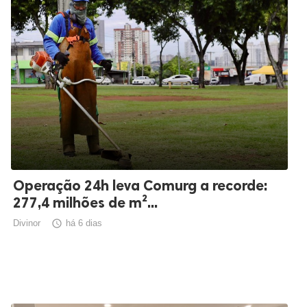
Operação 24h leva Comurg a recorde:
277,4 milhões de m²...
Divinor

há 6 dias