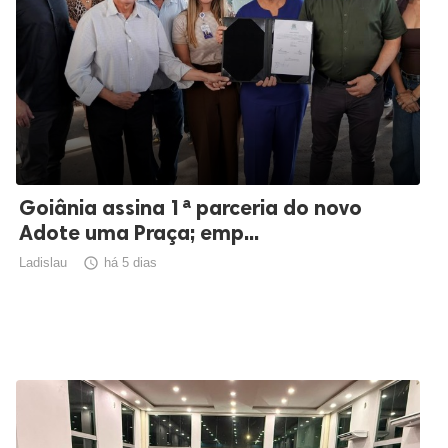
Goiânia assina 1ª parceria do novo
Adote uma Praça; emp...
Ladislau

há 5 dias