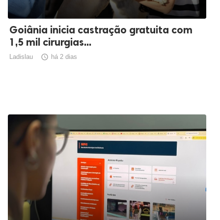
Goiânia inicia castração gratuita com
1,5 mil cirurgias...
Ladislau

há 2 dias