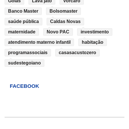
Goiás
Lava jato
Vorcaro
Banco Master
Bolsomaster
saúde pública
Caldas Novas
maternidade
Novo PAC
investimento
atendimento materno infantil
habitação
programassociais
casasacustozero
sudestegoiano
FACEBOOK