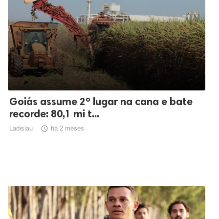
Goiás assume 2º lugar na cana e bate
recorde: 80,1 mi t...
Ladislau

há 2 meses