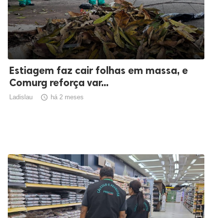
Estiagem faz cair folhas em massa, e
Comurg reforça var...
Ladislau

há 2 meses