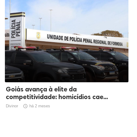
Goiás avança à elite da
competitividade: homicídios cae...
Divinor

há 2 meses