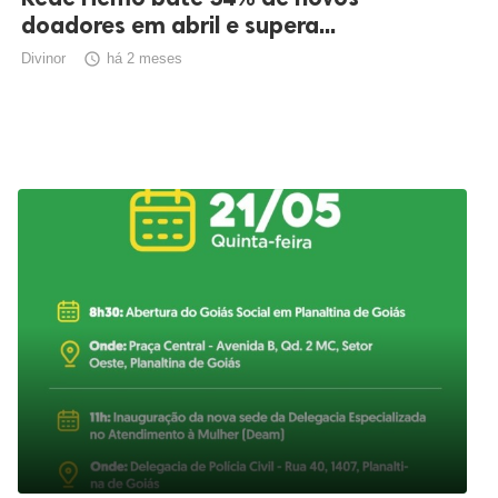
doadores em abril e supera...
Divinor

há 2 meses