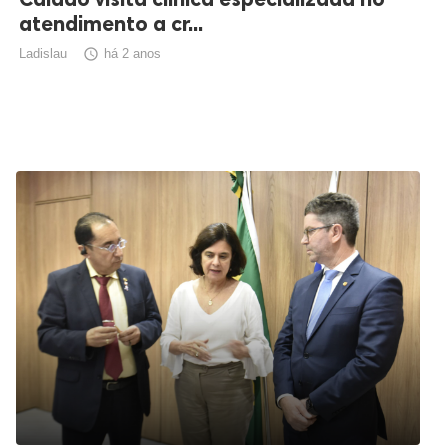
atendimento a cr...
Ladislau

há 2 anos