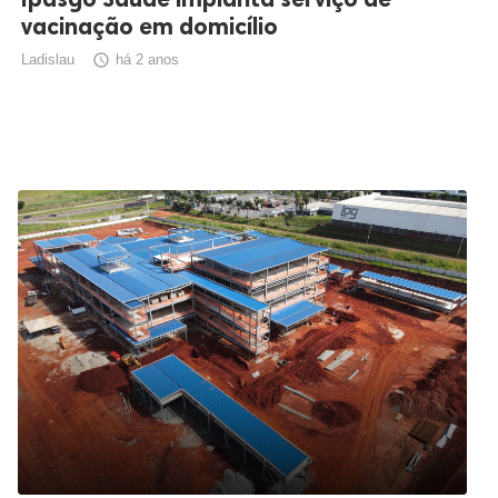
vacinação em domicílio
Ladislau

há 2 anos