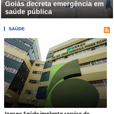
co de leite do Hemu opera
Goiás decreta emergência em
 metade do estoque ideal
saúde pública
SAÚDE

Ipasgo Saúde implanta serviço de