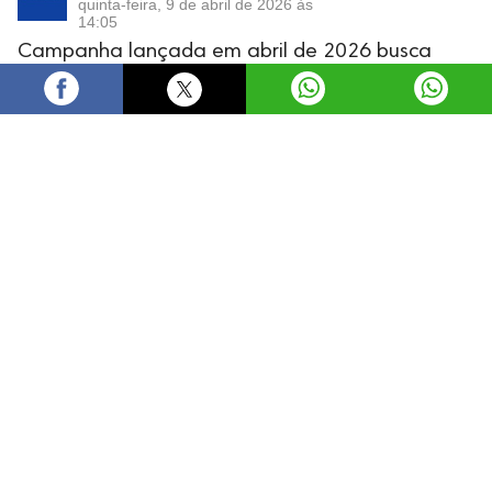
quinta-feira, 9 de abril de 2026 às
14:05
Campanha lançada em abril de 2026 busca
ampliar participação de adolescentes nas
eleições
Marcello Casal Jr/Agência Brasil
O Fundo das Nações Unidas para a Infância (Unicef)