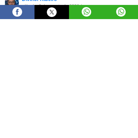
sábado, 8 de agosto de 2026 às
17:25
O prefeito Sandro Mabel abriu, neste sábado (8/8), a
Taça Semel Interbairros 2026, considerada a maior
competição de futebol society de terrão de Goiânia. O
torneio reúne 32 equipes de diferentes regiões da
cidade e será disputado em sistema eliminatório, com