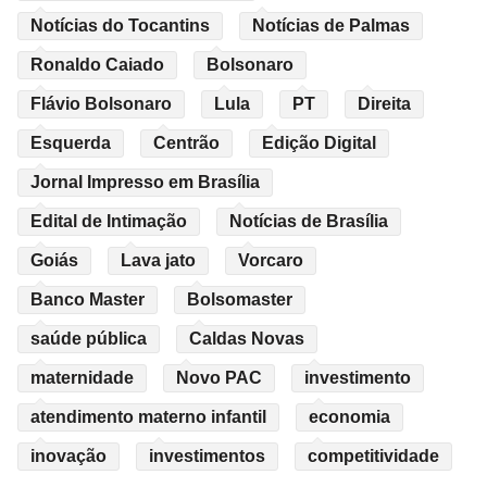
Notícias do Tocantins
Notícias de Palmas
Ronaldo Caiado
Bolsonaro
Flávio Bolsonaro
Lula
PT
Direita
Esquerda
Centrão
Edição Digital
Jornal Impresso em Brasília
Edital de Intimação
Notícias de Brasília
Goiás
Lava jato
Vorcaro
Banco Master
Bolsomaster
saúde pública
Caldas Novas
maternidade
Novo PAC
investimento
atendimento materno infantil
economia
inovação
investimentos
competitividade