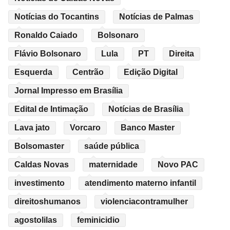
Notícias do Tocantins
Notícias de Palmas
Ronaldo Caiado
Bolsonaro
Flávio Bolsonaro
Lula
PT
Direita
Esquerda
Centrão
Edição Digital
Jornal Impresso em Brasília
Edital de Intimação
Notícias de Brasília
Lava jato
Vorcaro
Banco Master
Bolsomaster
saúde pública
Caldas Novas
maternidade
Novo PAC
investimento
atendimento materno infantil
direitoshumanos
violenciacontramulher
agostolilas
feminicidio