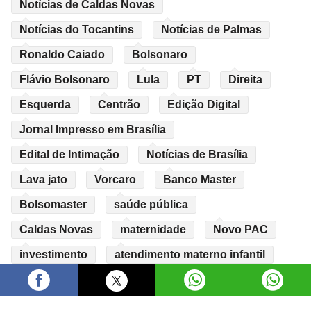
Notícias de Caldas Novas
Notícias do Tocantins
Notícias de Palmas
Ronaldo Caiado
Bolsonaro
Flávio Bolsonaro
Lula
PT
Direita
Esquerda
Centrão
Edição Digital
Jornal Impresso em Brasília
Edital de Intimação
Notícias de Brasília
Lava jato
Vorcaro
Banco Master
Bolsomaster
saúde pública
Caldas Novas
maternidade
Novo PAC
investimento
atendimento materno infantil
emprego
mutirao
zeladoria