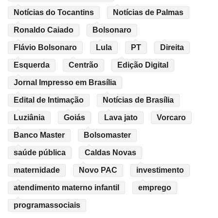
Notícias do Tocantins
Notícias de Palmas
Ronaldo Caiado
Bolsonaro
Flávio Bolsonaro
Lula
PT
Direita
Esquerda
Centrão
Edição Digital
Jornal Impresso em Brasília
Edital de Intimação
Notícias de Brasília
Luziânia
Goiás
Lava jato
Vorcaro
Banco Master
Bolsomaster
saúde pública
Caldas Novas
maternidade
Novo PAC
investimento
atendimento materno infantil
emprego
programassociais