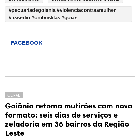
#pecuariadegoiania #violenciacontraamulher
#assedio #onibuslilas #goias
FACEBOOK
GERAL
Goiânia retoma mutirões com novo
formato: seis dias de serviços e
zeladoria em 36 bairros da Região
Leste