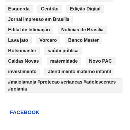
Esquerda
Centrão
Edição Digital
Jornal Impresso em Brasília
Edital de Intimação
Notícias de Brasília
Lava jato
Vorcaro
Banco Master
Bolsomaster
saúde pública
Caldas Novas
maternidade
Novo PAC
investimento
atendimento materno infantil
#maiolaranja #protecao #criancas #adolescentes
#goiania
FACEBOOK