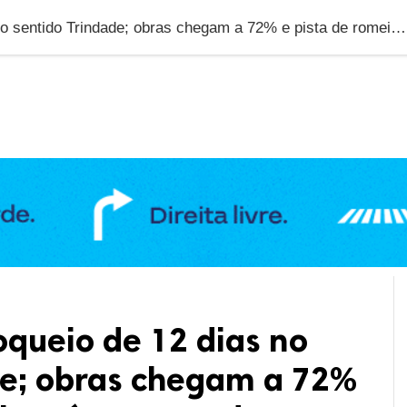
DUCAÇÃO
GERAL
POLÍTICA
SAÚDE
PUBLIC
GO-060 tem bloqueio de 12 dias no sentido Trindade; obras chegam a 72% e pista de romeiros é restaurada
queio de 12 dias no
de; obras chegam a 72%