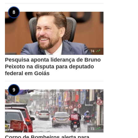

74
Pesquisa aponta liderança de Bruno
Peixoto na disputa para deputado
federal em Goiás

73
Corpo de Bombeiros alerta para