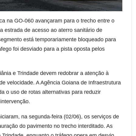
tica na GO-060 avançaram para o trecho entre o
a estrada de acesso ao aterro sanitário de
 segmento está temporariamente bloqueado para
fego foi desviado para a pista oposta pelos
oiânia e Trindade devem redobrar a atenção à
s de velocidade. A Agência Goiana de Infraestrutura
a o uso de rotas alternativas para reduzir
 intervenção.
iciaram, na segunda-feira (02/06), os serviços de
auração do pavimento no trecho interditado. As
 Trindade, enquanto o tráfego opera em desvio