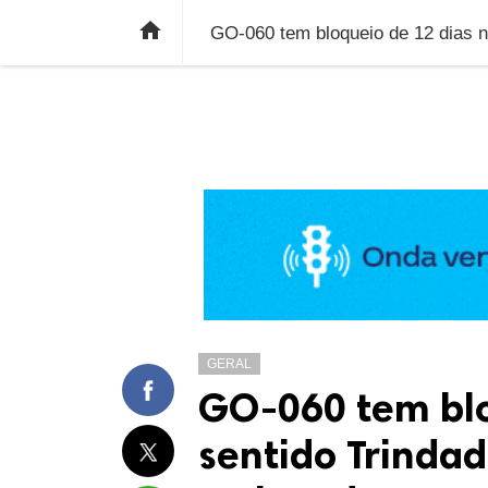
ÚLTIMAS NOTÍCIAS
ECONOMIA
E

GERAL
GO-060 tem blo
sentido Trinda