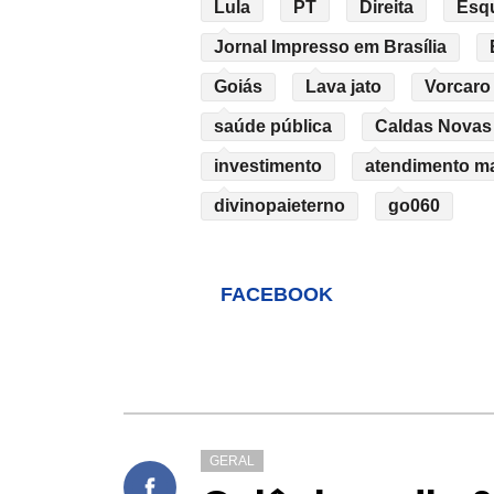
Lula
PT
Direita
Esq
Jornal Impresso em Brasília
Goiás
Lava jato
Vorcaro
saúde pública
Caldas Novas
investimento
atendimento mat
divinopaieterno
go060
FACEBOOK
GERAL