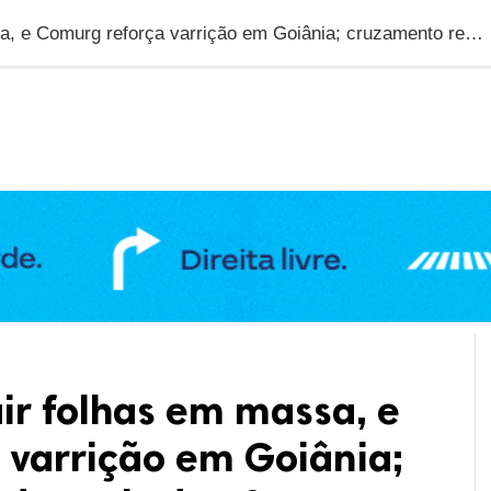
DUCAÇÃO
GERAL
POLÍTICA
SAÚDE
PUBLIC
Estiagem faz cair folhas em massa, e Comurg reforça varrição em Goiânia; cruzamento rende mais de 10 sacos em um dia
ir folhas em massa, e
 varrição em Goiânia;