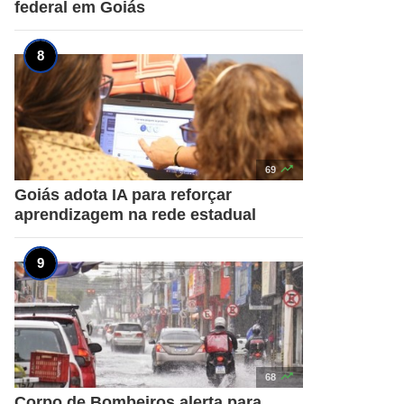
federal em Goiás

69
Goiás adota IA para reforçar
aprendizagem na rede estadual

68
Corpo de Bombeiros alerta para