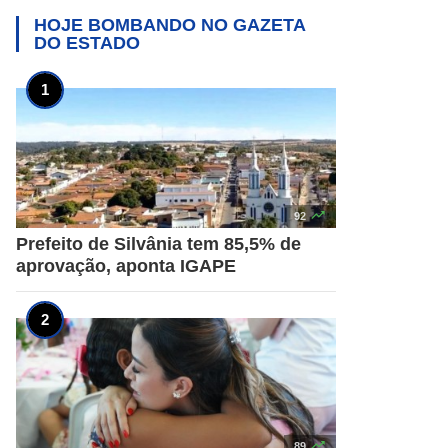
HOJE BOMBANDO NO
GAZETA
DO ESTADO

92
Prefeito de Silvânia tem 85,5% de
aprovação, aponta IGAPE

89