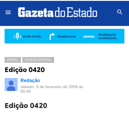

menu
GERAL
EDIÇÃO DIGITAL
Edição 0420
Redação
sábado, 9 de fevereiro de 2008 às
00:00
Edição 0420