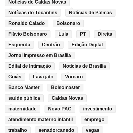
Notícias de Caldas Novas
Notícias do Tocantins
Notícias de Palmas
Ronaldo Caiado
Bolsonaro
Flávio Bolsonaro
Lula
PT
Direita
Esquerda
Centrão
Edição Digital
Jornal Impresso em Brasília
Edital de Intimação
Notícias de Brasília
Goiás
Lava jato
Vorcaro
Banco Master
Bolsomaster
saúde pública
Caldas Novas
maternidade
Novo PAC
investimento
atendimento materno infantil
emprego
trabalho
senadorcanedo
vagas