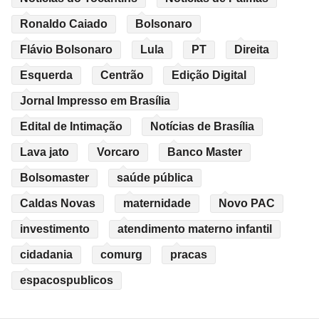
Ronaldo Caiado
Bolsonaro
Flávio Bolsonaro
Lula
PT
Direita
Esquerda
Centrão
Edição Digital
Jornal Impresso em Brasília
Edital de Intimação
Notícias de Brasília
Lava jato
Vorcaro
Banco Master
Bolsomaster
saúde pública
Caldas Novas
maternidade
Novo PAC
investimento
atendimento materno infantil
cidadania
comurg
pracas
espacospublicos