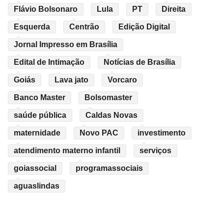
Flávio Bolsonaro
Lula
PT
Direita
Esquerda
Centrão
Edição Digital
Jornal Impresso em Brasília
Edital de Intimação
Notícias de Brasília
Goiás
Lava jato
Vorcaro
Banco Master
Bolsomaster
saúde pública
Caldas Novas
maternidade
Novo PAC
investimento
atendimento materno infantil
serviços
goiassocial
programassociais
aguaslindas