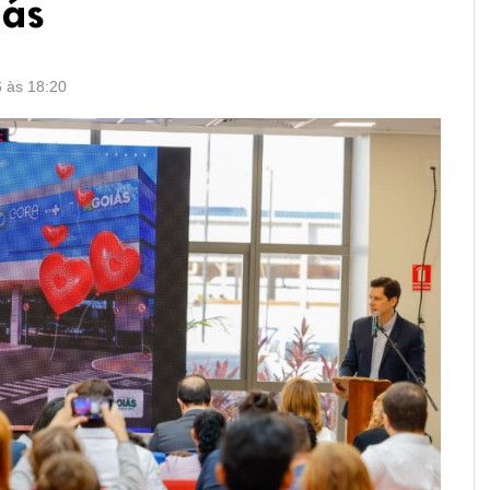
iás
6 às 18:20