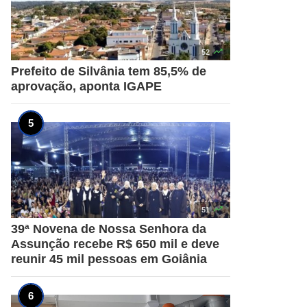

52
Prefeito de Silvânia tem 85,5% de
aprovação, aponta IGAPE

51
39ª Novena de Nossa Senhora da
Assunção recebe R$ 650 mil e deve
reunir 45 mil pessoas em Goiânia