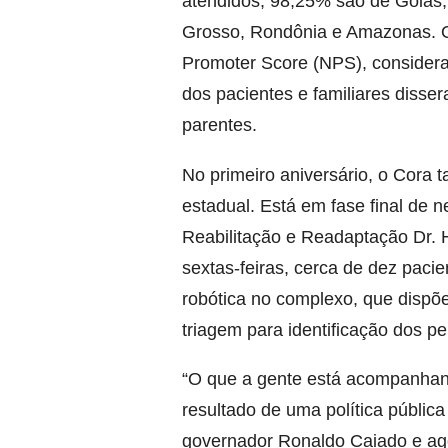
atendidos, 98,25% são de Goiás,
Grosso, Rondônia e Amazonas. O
Promoter Score (NPS), considera
dos pacientes e familiares diss
parentes.
No primeiro aniversário, o Cora
estadual. Está em fase final de
Reabilitação e Readaptação Dr. He
sextas-feiras, cerca de dez paci
robótica no complexo, que dispõe
triagem para identificação dos per
“O que a gente está acompanhan
resultado de uma política públic
governador Ronaldo Caiado e ag