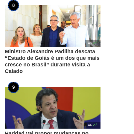

48
Ministro Alexandre Padilha descata
“Estado de Goiás é um dos que mais
cresce no Brasil” durante visita a
Caiado

44
Haddad vai propor mudanças no