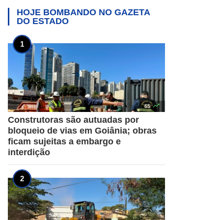
HOJE BOMBANDO NO
GAZETA
DO ESTADO

65
Construtoras são autuadas por
bloqueio de vias em Goiânia; obras
ficam sujeitas a embargo e
interdição