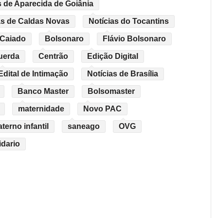
s de Aparecida de Goiânia
as de Caldas Novas
Notícias do Tocantins
 Caiado
Bolsonaro
Flávio Bolsonaro
uerda
Centrão
Edição Digital
Edital de Intimação
Notícias de Brasília
Banco Master
Bolsomaster
maternidade
Novo PAC
erno infantil
saneago
OVG
idario