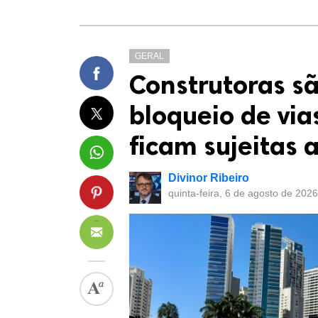
GERAL
Construtoras s
bloqueio de via
ficam sujeitas 
Divinor Ribeiro
quinta-feira, 6 de agosto de 202