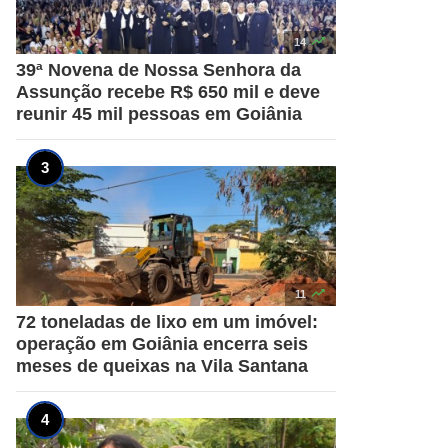

14
39ª Novena de Nossa Senhora da
Assunção recebe R$ 650 mil e deve
reunir 45 mil pessoas em Goiânia

11
72 toneladas de lixo em um imóvel:
operação em Goiânia encerra seis
meses de queixas na Vila Santana