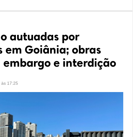
ão autuadas por
s em Goiânia; obras
a embargo e interdição
6 às 17:25