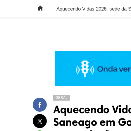
ÚLTIMAS NOTÍCIAS
ECONOMIA
E

GERAL
Aquecendo Vida
Saneago em Goi