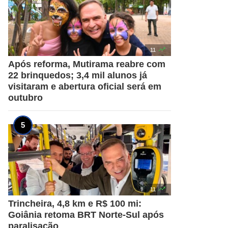

11
Após reforma, Mutirama reabre com
22 brinquedos; 3,4 mil alunos já
visitaram e abertura oficial será em
outubro

11
Trincheira, 4,8 km e R$ 100 mi:
Goiânia retoma BRT Norte-Sul após
paralisação