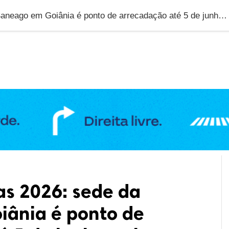
DUCAÇÃO
GERAL
POLÍTICA
SAÚDE
PUBLIC
Aquecendo Vidas 2026: sede da Saneago em Goiânia é ponto de arrecadação até 5 de junho; veja como doar
s 2026: sede da
ânia é ponto de