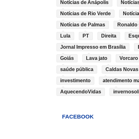
Notícias de Anápolis
Notícia
Notícias de Rio Verde
Notíci
Notícias de Palmas
Ronaldo
Lula
PT
Direita
Esq
Jornal Impresso em Brasília
Goiás
Lava jato
Vorcaro
saúde pública
Caldas Novas
investimento
atendimento mat
AquecendoVidas
invernosol
FACEBOOK