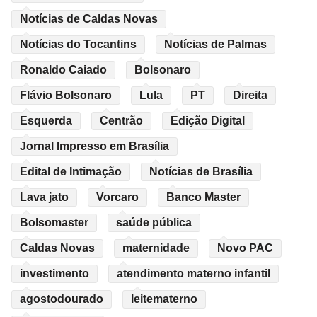
Notícias de Caldas Novas
Notícias do Tocantins
Notícias de Palmas
Ronaldo Caiado
Bolsonaro
Flávio Bolsonaro
Lula
PT
Direita
Esquerda
Centrão
Edição Digital
Jornal Impresso em Brasília
Edital de Intimação
Notícias de Brasília
Lava jato
Vorcaro
Banco Master
Bolsomaster
saúde pública
Caldas Novas
maternidade
Novo PAC
investimento
atendimento materno infantil
agostodourado
leitematerno