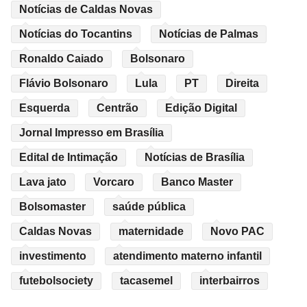
Notícias de Caldas Novas
Notícias do Tocantins
Notícias de Palmas
Ronaldo Caiado
Bolsonaro
Flávio Bolsonaro
Lula
PT
Direita
Esquerda
Centrão
Edição Digital
Jornal Impresso em Brasília
Edital de Intimação
Notícias de Brasília
Lava jato
Vorcaro
Banco Master
Bolsomaster
saúde pública
Caldas Novas
maternidade
Novo PAC
investimento
atendimento materno infantil
futebolsociety
tacasemel
interbairros