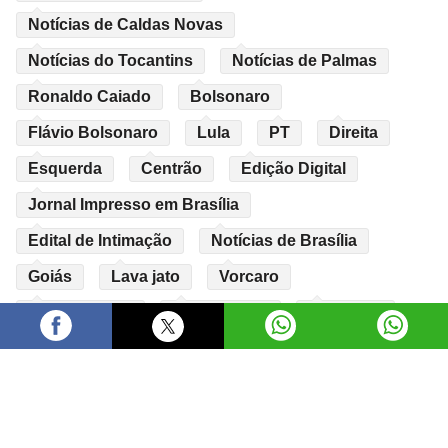
Notícias de Caldas Novas
Notícias do Tocantins
Notícias de Palmas
Ronaldo Caiado
Bolsonaro
Flávio Bolsonaro
Lula
PT
Direita
Esquerda
Centrão
Edição Digital
Jornal Impresso em Brasília
Edital de Intimação
Notícias de Brasília
Goiás
Lava jato
Vorcaro
Banco Master
Bolsomaster
economia
ibge
varejo
comercio
crescimento