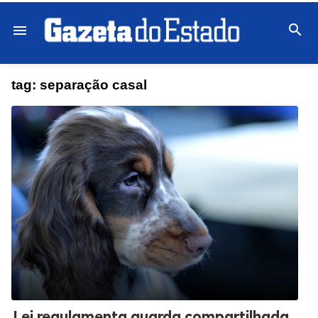

menu
tag:
separação casal
Lei regulamenta guarda compartilhada