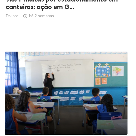
canteiros: ação em G...
Divinor

há 2 semanas