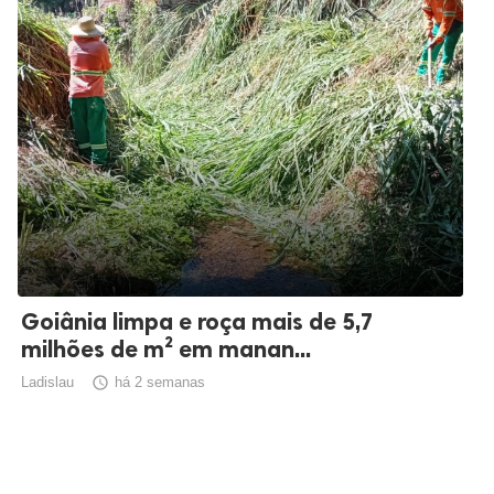
Goiânia limpa e roça mais de 5,7
milhões de m² em manan...
Ladislau

há 2 semanas