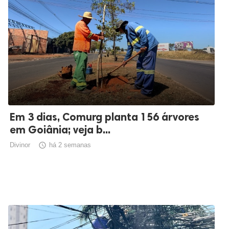
Em 3 dias, Comurg planta 156 árvores
em Goiânia; veja b...
Divinor

há 2 semanas