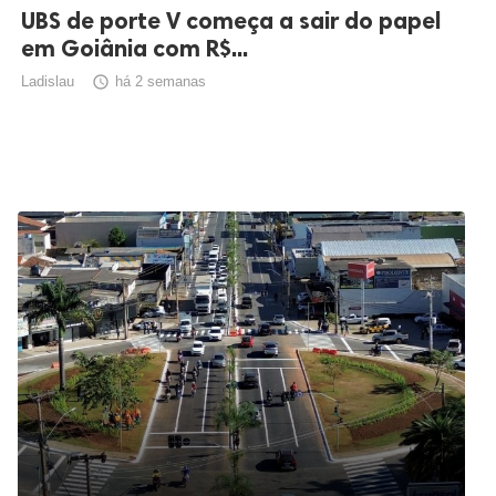
UBS de porte V começa a sair do papel
em Goiânia com R$...
Ladislau

há 2 semanas