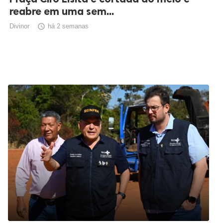
reabre em uma sem...
Divinor

há 2 semanas