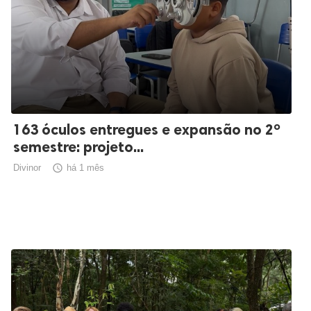
163 óculos entregues e expansão no 2º
semestre: projeto...
Divinor

há 1 mês