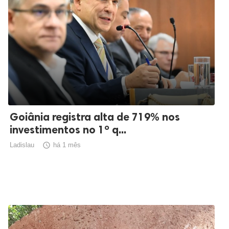
Goiânia registra alta de 719% nos
investimentos no 1º q...
Ladislau

há 1 mês