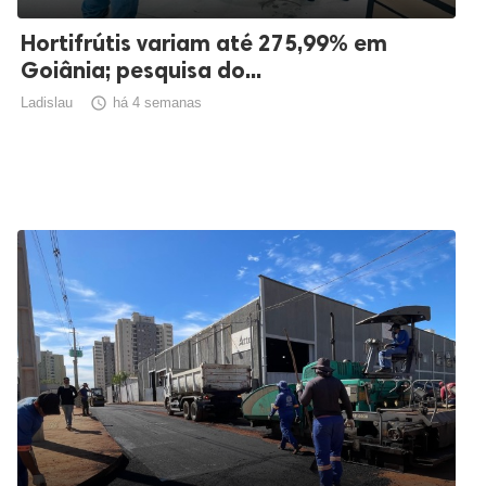
Hortifrútis variam até 275,99% em
Goiânia; pesquisa do...
Ladislau

há 4 semanas