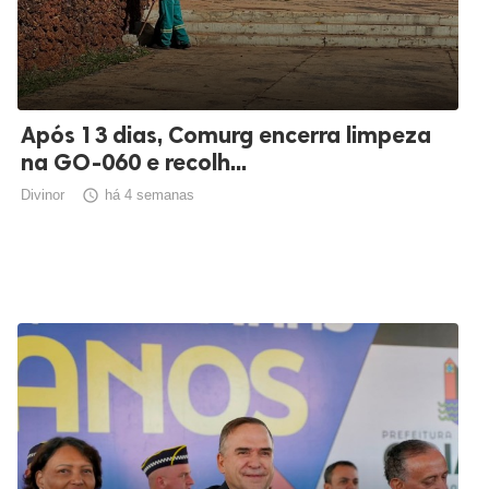
Após 13 dias, Comurg encerra limpeza
na GO-060 e recolh...
Divinor

há 4 semanas