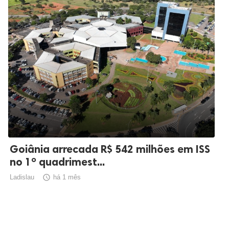
Goiânia arrecada R$ 542 milhões em ISS
no 1º quadrimest...
Ladislau

há 1 mês