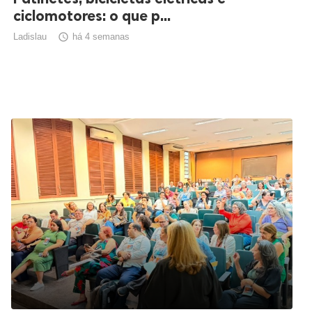
ciclomotores: o que p...
Ladislau

há 4 semanas