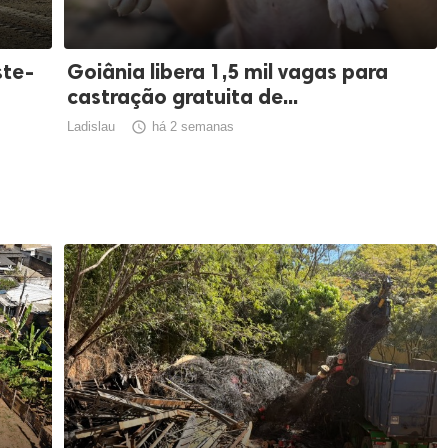
ste-
Goiânia libera 1,5 mil vagas para
castração gratuita de...
Ladislau

há 2 semanas