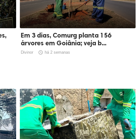
s,
Em 3 dias, Comurg planta 156
árvores em Goiânia; veja b...
Divinor

há 2 semanas