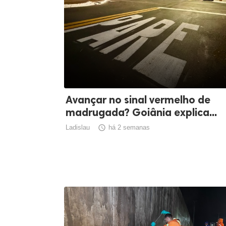
Avançar no sinal vermelho de
madrugada? Goiânia explica...
Ladislau

há 2 semanas