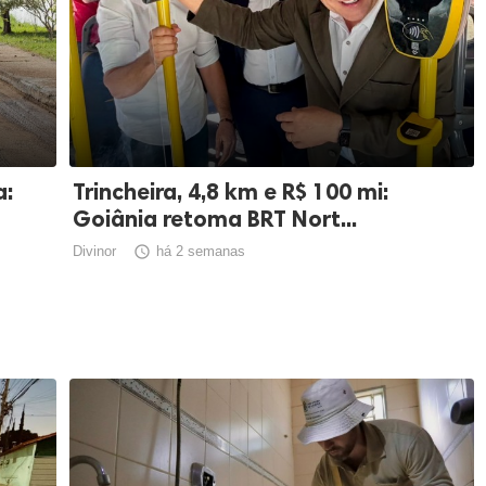
a:
Trincheira, 4,8 km e R$ 100 mi:
Goiânia retoma BRT Nort...
Divinor

há 2 semanas