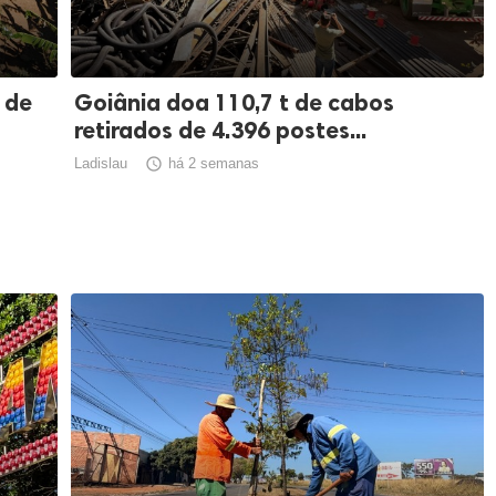
 de
Goiânia doa 110,7 t de cabos
retirados de 4.396 postes...
Ladislau

há 2 semanas