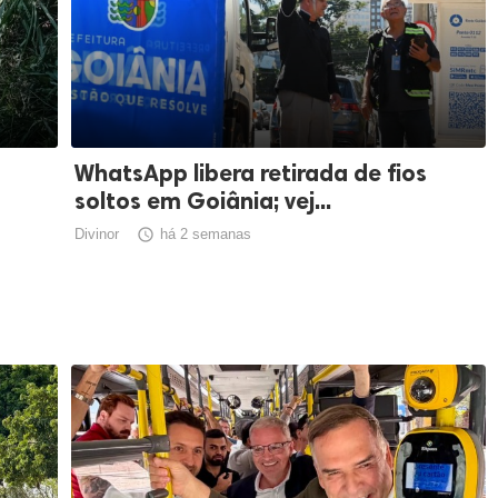
7
WhatsApp libera retirada de fios
soltos em Goiânia; vej...
Divinor

há 2 semanas