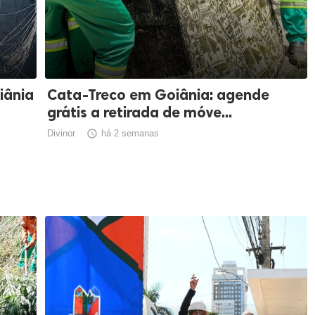
iânia
Cata-Treco em Goiânia: agende
grátis a retirada de móve...
Divinor

há 2 semanas