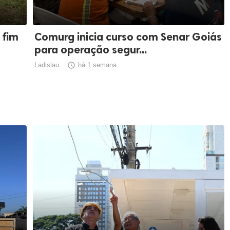
 fim
Comurg inicia curso com Senar Goiás
para operação segur...
Ladislau

há 1 semana