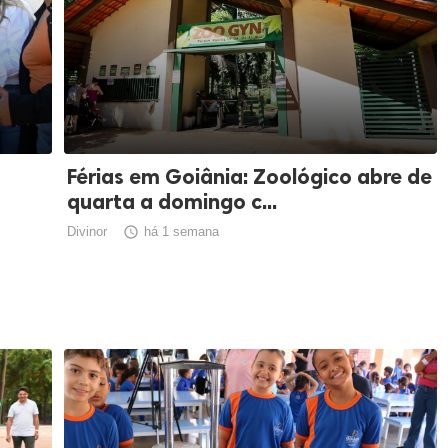
Férias em Goiânia: Zoológico abre de
quarta a domingo c...
Divinor

há 1 semana