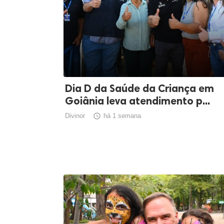
Dia D da Saúde da Criança em
Goiânia leva atendimento p...
Divinor

há 1 semana