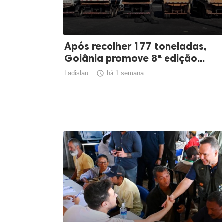
Após recolher 177 toneladas,
Goiânia promove 8ª edição...
Ladislau

há 1 semana