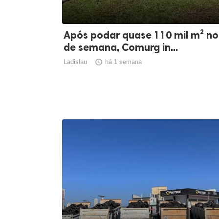
Após podar quase 110 mil m² no
de semana, Comurg in...
Ladislau

há 1 semana