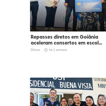
Repasses diretos em Goiânia
aceleram consertos em escol...
Divinor

há 1 semana