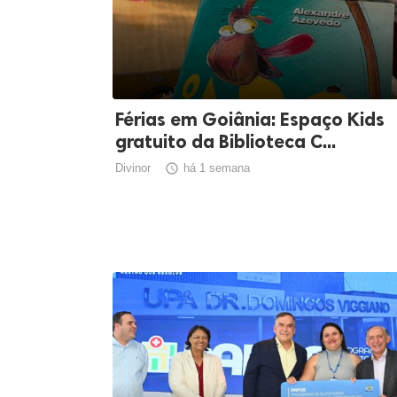
Férias em Goiânia: Espaço Kids
gratuito da Biblioteca C...
Divinor

há 1 semana