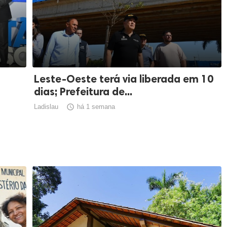
Leste-Oeste terá via liberada em 10
dias; Prefeitura de...
Ladislau

há 1 semana