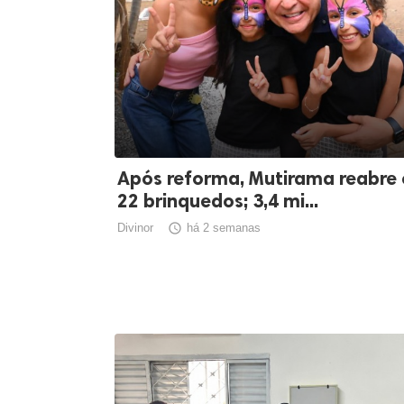
Após reforma, Mutirama reabre
22 brinquedos; 3,4 mi...
Divinor

há 2 semanas