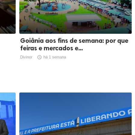
Goiânia aos fins de semana: por que
feiras e mercados e...
Divinor

há 1 semana