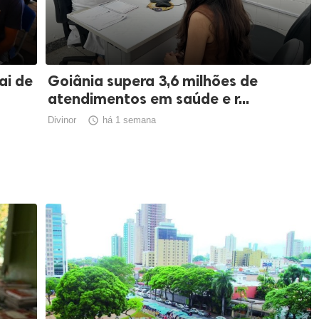
ai de
Goiânia supera 3,6 milhões de
atendimentos em saúde e r...
Divinor

há 1 semana