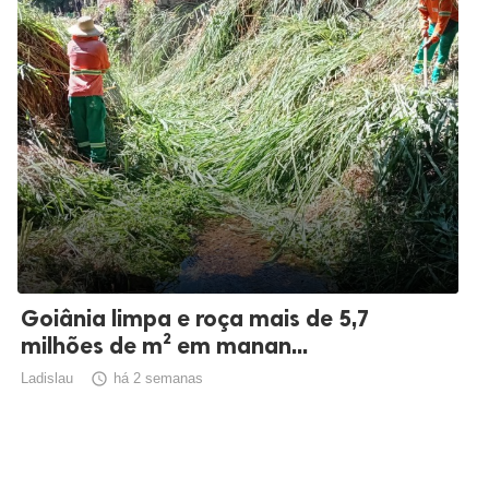
Goiânia limpa e roça mais de 5,7
milhões de m² em manan...
Ladislau

há 2 semanas