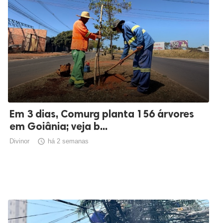
Em 3 dias, Comurg planta 156 árvores
em Goiânia; veja b...
Divinor

há 2 semanas