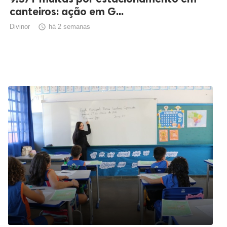
canteiros: ação em G...
Divinor

há 2 semanas