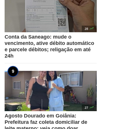

28
Conta da Saneago: mude o
vencimento, ative débito automático
e parcele débitos; religação em até
24h

27
Agosto Dourado em Goiânia:
Prefeitura faz coleta domiciliar de
leite materno; veja como doar