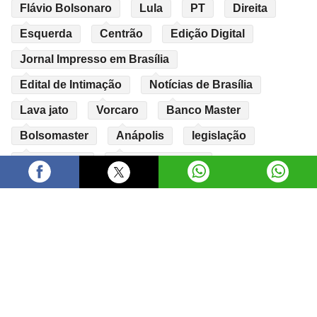
Flávio Bolsonaro
Lula
PT
Direita
Esquerda
Centrão
Edição Digital
Jornal Impresso em Brasília
Edital de Intimação
Notícias de Brasília
Lava jato
Vorcaro
Banco Master
Bolsomaster
Anápolis
legislação
Arborização
Sustentabilidade
Urbanismo
Copyright © 2026 Gazeta do Estado. Todos os direitos
reservados.