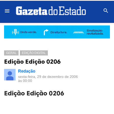

menu
GERAL
EDIÇÃO DIGITAL
Edição Edição 0206
Redação
sexta-feira, 29 de dezembro de 2006
às 00:00
Edição Edição 0206