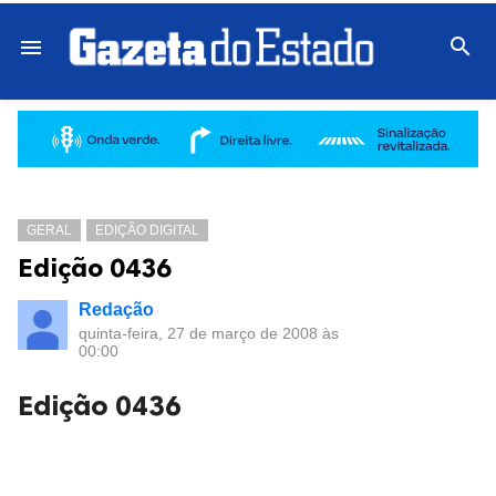

menu
GERAL
EDIÇÃO DIGITAL
Edição 0436
Redação
quinta-feira, 27 de março de 2008 às
00:00
Edição 0436