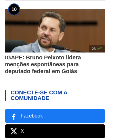

23
IGAPE: Bruno Peixoto lidera
menções espontâneas para
deputado federal em Goiás
CONECTE-SE COM A
COMUNIDADE
Facebook
X