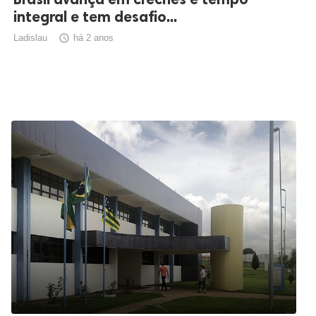
integral e tem desafio...
Ladislau

há 2 anos