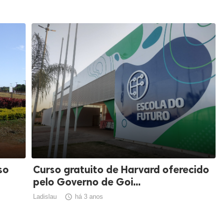
so
Curso gratuito de Harvard oferecido
pelo Governo de Goi...
Ladislau

há 3 anos