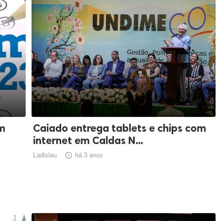
am
Caiado entrega tablets e chips com
internet em Caldas N...
Ladislau

há 3 anos