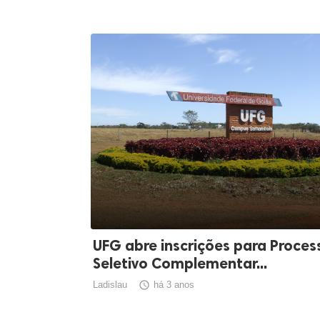
UFG abre inscrições para Proces
Seletivo Complementar...
Ladislau

há 3 anos