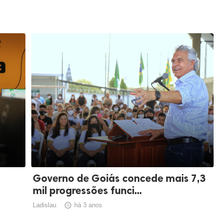
Governo de Goiás concede mais 7,3
mil progressões funci...
Ladislau

há 3 anos