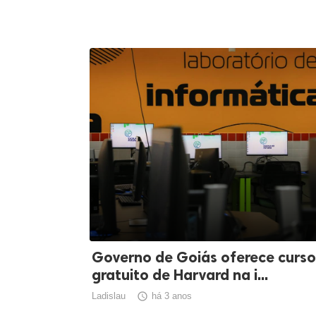
Governo de Goiás oferece curso
gratuito de Harvard na i...
Ladislau

há 3 anos