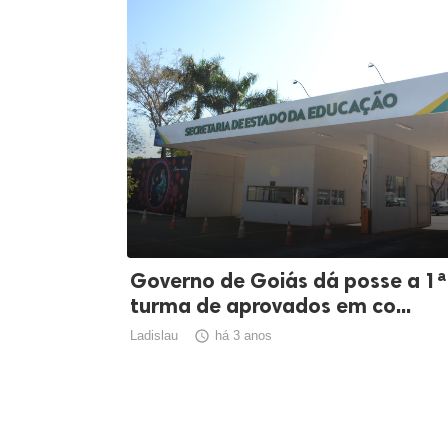
Governo de Goiás dá posse a 1ª
turma de aprovados em co...
Ladislau

há 3 anos