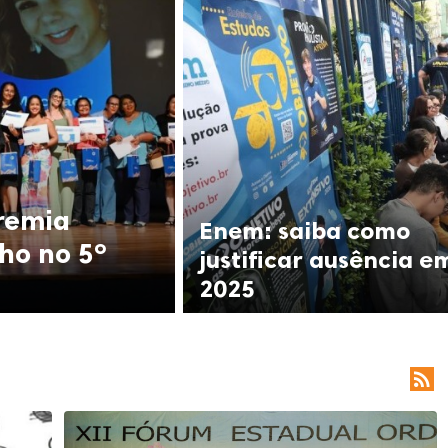
premia
Enem: saiba como
ho no 5º
justificar ausência e
2025
