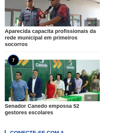

10
Aparecida capacita profissionais da
rede municipal em primeiros
socorros

10
Senador Canedo empossa 52
gestores escolares
CONECTE-SE COM A