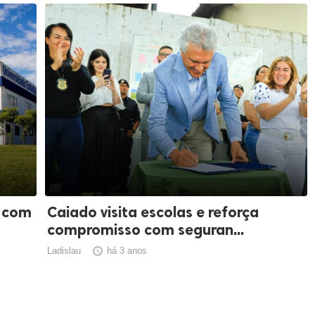
á com
Caiado visita escolas e reforça
compromisso com seguran...
Ladislau

há 3 anos