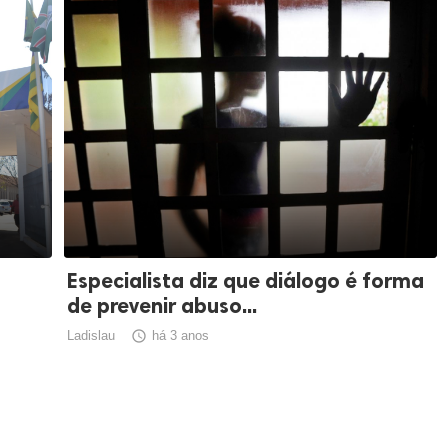
Especialista diz que diálogo é forma
de prevenir abuso...
Ladislau

há 3 anos