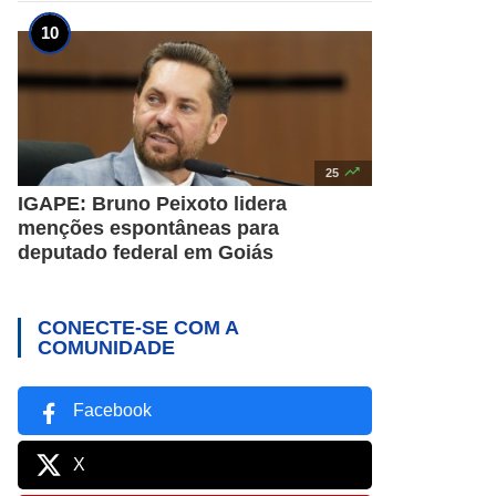

25
IGAPE: Bruno Peixoto lidera
menções espontâneas para
deputado federal em Goiás
CONECTE-SE COM A
COMUNIDADE
Facebook
X