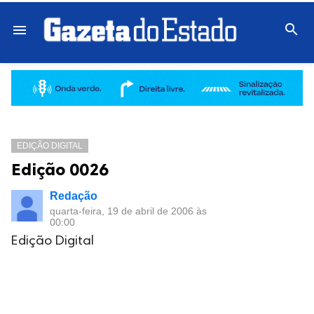

menu
EDIÇÃO DIGITAL
Edição 0026
Redação
quarta-feira, 19 de abril de 2006 às
00:00
Edição Digital