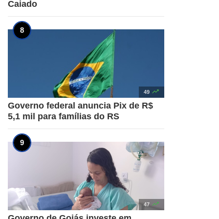
Caiado

49
Governo federal anuncia Pix de R$
5,1 mil para famílias do RS

47
Governo de Goiás investe em