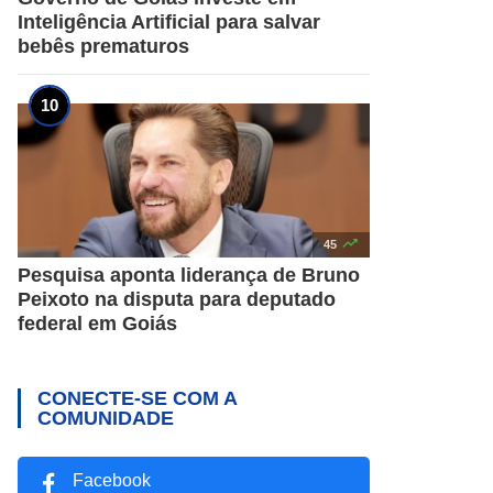
Inteligência Artificial para salvar
bebês prematuros

45
Pesquisa aponta liderança de Bruno
Peixoto na disputa para deputado
federal em Goiás
CONECTE-SE COM A
COMUNIDADE
Facebook