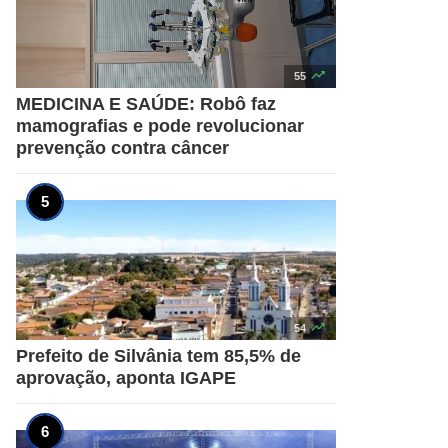

55
MEDICINA E SAÚDE: Robô faz
mamografias e pode revolucionar
prevenção contra câncer

54
Prefeito de Silvânia tem 85,5% de
aprovação, aponta IGAPE