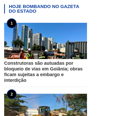
HOJE BOMBANDO NO
GAZETA
DO ESTADO

64
Construtoras são autuadas por
bloqueio de vias em Goiânia; obras
ficam sujeitas a embargo e
interdição