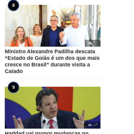

48
Ministro Alexandre Padilha descata
“Estado de Goiás é um dos que mais
cresce no Brasil” durante visita a
Caiado

44
Haddad vai propor mudanças no