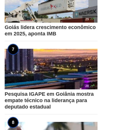

29
Goiás lidera crescimento econômico
em 2025, aponta IMB

28
Pesquisa IGAPE em Goiânia mostra
empate técnico na liderança para
deputado estadual