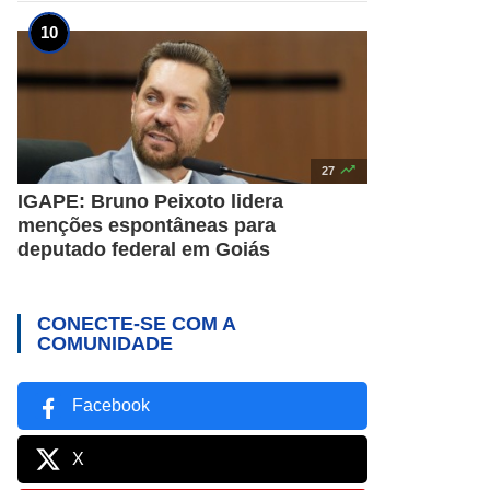

27
IGAPE: Bruno Peixoto lidera
menções espontâneas para
deputado federal em Goiás
CONECTE-SE COM A
COMUNIDADE
Facebook
X