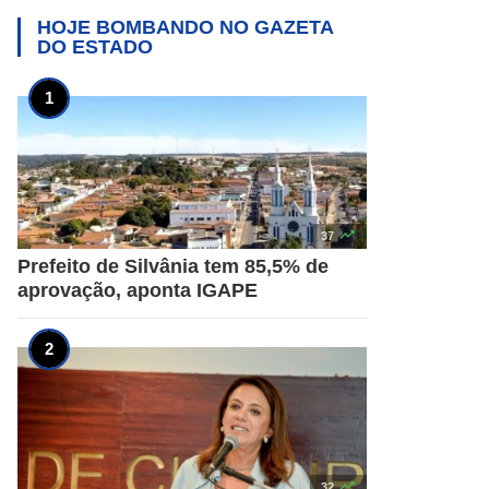
HOJE BOMBANDO NO
GAZETA
DO ESTADO

37
Prefeito de Silvânia tem 85,5% de
aprovação, aponta IGAPE

32