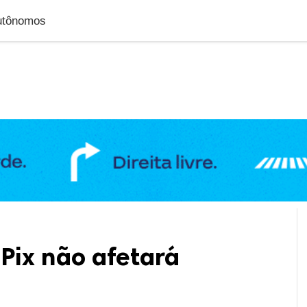
DUCAÇÃO
GERAL
POLÍTICA
SAÚDE
PUBLIC
autônomos
 Pix não afetará