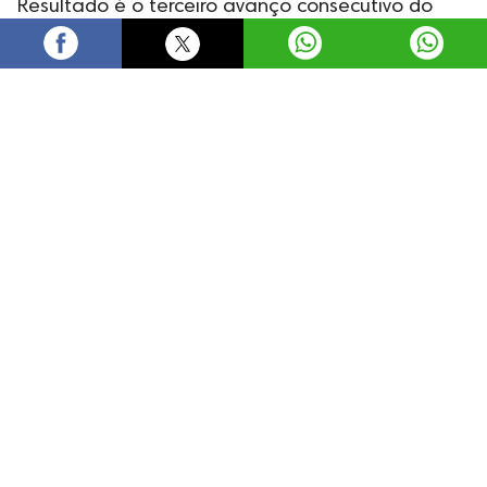
Resultado é o terceiro avanço consecutivo do
setor e supera média nacional na comparação
anual
Divulgação